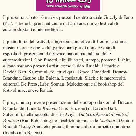
Il prossimo sabato 16 marzo, presso il centro sociale Grizzly di Fano
(PU), si tiene la prima edizione di Fan-Fare, nuovo festival di
autoproduzioni e microeditoria.
Il piatto forte del festival, a ingresso simbolico di 1 euro, sarà una
mostra mercato che vedrà partecipare più di una dozzina di
espositori, provenienti dal vivace panorama italiano delle
autoproduzioni. Con fumetti, albi illustrati, stampe, poster e T-shirt,
a Fano saranno presenti artisti come Guido Brualdi, Ritardo e
Davide Bart. Salvemini, collettivi quali Brace, Canederli, Destroy
Brandina, Incubo alla Balena, Lapislazuli, Slack e le microrealtà
editoriali De Press, Libri Somari, Maledizioni e il bookshop del
festival maceratese Ratatà.
Il programma prevede presentazioni delle autoproduzioni di Brace e
Ritardo, del fumetto
Kaleido
(Eris Edizioni) di Davide Bart.
Salvemini, della raccolta di strip
Argh - Gli Scarabocchi di maicol
& mirco
(Bao Publishing), e l’esibizione musicale
Luciana
di Guido
Brualdi / Lucy Anne che prende il nome dal suo fumetto omonimo
(Incubo alla Balena).