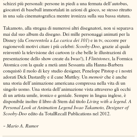
schizzi più personali: persone in piedi a una fermata dell’autobus,
giocatori di baseball immortalati in azioni di gioco, se stesso ritratto
in una sala cinematografica mentre ironizza sulla sua bassa statura.
Takamoto, alla stregua di numerosi altri disegnatori, non si separava
mai dal suo album da disegno. Dei mille personaggi animati per la
Disney (da
Cenerentola
a
La carica dei 101
) e in tv, occorre per
ragionevoli motivi citare i più celebri:
Scooby-Doo
, grazie al quale
reinventò la televisione dei cartoon (e che belle le illustrazioni di
presentazione dello show create da Iwao!), I
Flintstones
, la Formica
Atomica con la quale a metà anni Sessanta alla Hanna-Barbera
conquistò il ruolo di key studio designer, Penelope Pitstop e i nostri
adorati Dick Dastardly e il cane Muttley. Un
memoir
che è anche
una storia dell’animazione americana compressa nella vita di un
singolo uomo. Una storia dell’animazione vista attraverso gli occhi
di un artista umile, ironico e geniale. Sempre in lingua inglese, è
disponibile inoltre il libro di Stern dal titolo
Living with a legend. A
Personal Look at Animation Legend Iwao Takamoto, Designer of
Scooby-Doo
edito da TotalRecall Publications nel 2012.
Mario A. Rumor
–