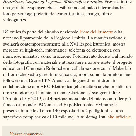
Hearstone
,
League of Legends
,
Minecraft
e
Fortnite
. Prevista infine
una gara tra cosplayer, che si esibiranno sul palco interpretando i
loro personaggi preferiti dei cartoni, anime, manga, film e
videogames.
BComics fa parte del circuito nazionale
Fiere del Fumetto
e ha
ricevuto il patrocinio della Regione Umbria. La manifestazione si
svolgerà contemporaneamente alla XVI ExpoElettronica, mostra
mercato su high-tech, informatica, telefonia ed elettronica con
numerose iniziative come la sezione Fotomercato dedicata al mondo
della fotografia con materiali e attrezzature nuove e usate, il progetto
educational Olimpiadi Robotiche in collaborazione con il Makerlab
di Forlì (che vedrà gare di robot-calcio, robot-sumo, labirinto e line-
follower) e la Drone FPV Arena con le gare di mini-droni in
collaborazione con ABC Elettronica (che metterà anche in palio un
drone al giorno). Durante la manifestazione, si svolgerà infine
l’Arduino Day 2019, celebrazione mondiale del microcontroller più
famoso al mondo. BComics ed ExpoElettronica vedranno la
presenza in totale di circa 140 espositori in 2 padiglioni, su una
superficie complessiva di 10 mila mq. Altri dettagli sul
sito ufficiale
.
Nessun commento: