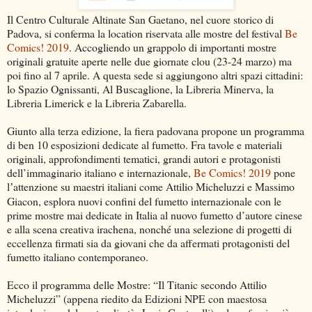
Il Centro Culturale Altinate San Gaetano, nel cuore storico di
Padova, si conferma la location riservata alle mostre del festival
Be
Comics! 2019
. Accogliendo un grappolo di importanti mostre
originali gratuite aperte nelle due giornate clou (23-24 marzo) ma
poi fino al 7 aprile. A questa sede si aggiungono altri spazi cittadini:
lo Spazio Ognissanti, Al Buscaglione, la Libreria Minerva, la
Libreria Limerick e la Libreria Zabarella.
Giunto alla terza edizione, la fiera padovana propone un programma
di ben 10 esposizioni dedicate al fumetto. Fra tavole e materiali
originali, approfondimenti tematici, grandi autori e protagonisti
dell’immaginario italiano e internazionale,
Be Comics! 2019
pone
l
attenzione su maestri italiani come Attilio Micheluzzi e Massimo
’
Giacon, esplora nuovi confini del fumetto internazionale con le
prime mostre mai dedicate in Italia al nuovo fumetto d’autore cinese
e alla scena creativa irachena, nonché una selezione di progetti di
eccellenza firmati sia da giovani che da affermati protagonisti del
fumetto italiano contemporaneo.
Ecco il programma delle Mostre: “Il Titanic secondo Attilio
Micheluzzi” (appena riedito da Edizioni NPE con maestosa