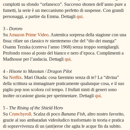
complotti su sfondo “orfanesco”. Successo shonen dell’anno pure a
fumetti, la serie è un meccanismo perfetto di suspense. Con grandi
personaggi, a partire da Emma.
Dettagli
qui
.
3 -
Dororo
Su
Amazon Prime Video
. Autentica sorpresa della stagione con una
fissa: rifare un classico tv nientemeno che del
“
dio dei manga
”
Osamu Tezuka (correva l’anno 1968) senza troppo somigliargli.
Profondo rosso al posto del bianco e nero d’epoca. Complimenti a
Madhouse per l’audacia.
Dettagli
qui
.
4 -
Hisone to Masotan / Dragon Pilot
Su
Netflix
. Mari Okada: cosa faremmo senza di te? La “divina”
della scrittura sa immaginare praticamente qualunque cosa, e il suo
piglio pop non scolora col tempo. I frullati misti di generi sono
inoltre occasione giusta per sperimentare.
Dettagli
qui
.
5 -
The Rising of the Shield Hero
Su
Crunchyroll
. Scalza di poco
Banana Fish
, altro nostro favorito,
grazie al suo ambaradan videoludico trasformato in teoria e pratica
di sopravvivenza di un (anti)eroe che agita le acque fin da subito.