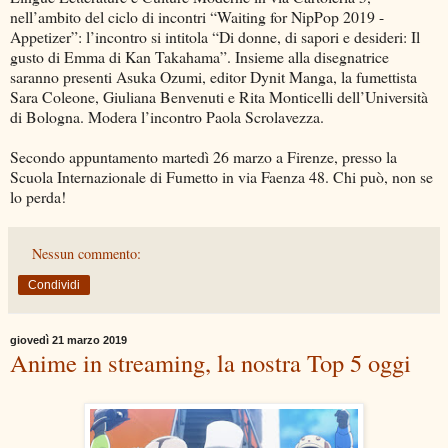
nell’ambito del ciclo di incontri “Waiting for NipPop 2019 -
Appetizer”: l’incontro si intitola “Di donne, di sapori e desideri: Il
gusto di Emma di Kan Takahama”. Insieme alla disegnatrice
saranno presenti Asuka Ozumi, editor Dynit Manga, la fumettista
Sara Coleone, Giuliana Benvenuti e Rita Monticelli dell’Università
di Bologna. Modera l’incontro Paola Scrolavezza.
Secondo appuntamento martedì 26 marzo a Firenze, presso la
Scuola Internazionale di Fumetto in via Faenza 48. Chi può, non se
lo perda!
Nessun commento:
Condividi
giovedì 21 marzo 2019
Anime in streaming, la nostra Top 5 oggi