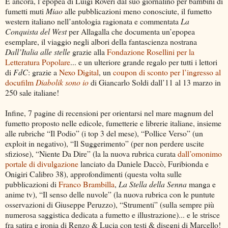
E ancora, l’epopea di Luigi Roveri dal suo giornalino per bambini di
fumetti muti
Miao
alle pubblicazioni meno conosciute, il fumetto
western italiano nell’antologia ragionata e commentata
La
Conquista del West
per Allagalla che documenta un’epopea
esemplare, il viaggio negli albori della fantascienza nostrana
Dall’Italia alle stelle
grazie alla
Fondazione Rosellini per la
Letteratura Popolare
... e un ulteriore grande regalo per tutti i lettori
di
FdC
: grazie a
Nexo Digital
, un
coupon di sconto per l’ingresso al
docufilm
Diabolik sono io
di Giancarlo Soldi dall’11 al 13 marzo in
250 sale italiane!
Infine, 7 pagine di recensioni per orientarsi nel mare magnum del
fumetto proposto nelle edicole, fumetterie e librerie italiane, insieme
alle rubriche “Il Podio” (i top 3 del mese), “Pollice Verso” (un
exploit in negativo), “Il Suggerimento” (per non perdere uscite
sfiziose), “Niente Da Dire” (la la nuova rubrica curata
dall’omonimo
portale di divulgazione
lanciato da Daniele Daccò, Furibionda e
Onigiri Calibro 38), approfondimenti (questa volta sulle
pubblicazioni di
Franco Brambilla
,
La Stella della Senna
manga e
anime tv), “Il senso delle nuvole” (la nuova rubrica con le puntute
osservazioni di Giuseppe Peruzzo), “Strumenti” (sulla sempre più
numerosa saggistica dedicata a fumetto e illustrazione)... e le strisce
fra satira e ironia di Renzo & Lucia con testi & disegni di Marcello!