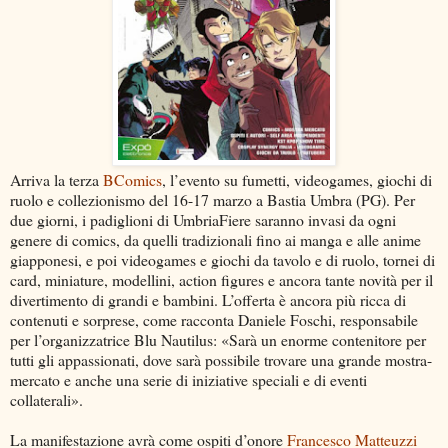
Arriva la terza
BComics
, l’evento su fumetti, videogames, giochi di
ruolo e collezionismo del 16-17 marzo a Bastia Umbra (PG). Per
due giorni, i padiglioni di UmbriaFiere saranno invasi da ogni
genere di comics, da quelli tradizionali fino ai manga e alle anime
giapponesi, e poi videogames e giochi da tavolo e di ruolo, tornei di
card, miniature, modellini, action figures e ancora tante novità per il
divertimento di grandi e bambini. L’offerta è ancora più ricca di
contenuti e sorprese, come racconta Daniele Foschi, responsabile
per l’organizzatrice Blu Nautilus: «Sarà un enorme contenitore per
tutti gli appassionati, dove sarà possibile trovare una grande mostra-
mercato e anche una serie di iniziative speciali e di eventi
collaterali».
La manifestazione avrà come ospiti d’onore
Francesco Matteuzzi