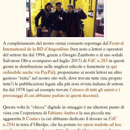
A completamento del nostro ormai consueto reportage dal
Festival
International de la BD d’Angoulême
(ben noto a lettori e operatori
del settore fin dal 1994, grazie a Giorgio Zambotto e al suo sodale
Salvatore Oliva scomparso nel luglio 2017) di
FdC
n.283
in questi
giorni in distribuzione nelle migliori edicole e fumetterie (e
qui
ordinabile anche via PayPal
), proponiamo ai nostri lettori un altro
gustoso “extra” nel nostro sito web, dove trovate tutte (ma proprio
tutte!) le pubblicazioni legate alla più nota rivista italiana di settore
fin dal 1978 (qui ad esempio trovate
l’elenco di tutti gli autori e i
personaggi di cui abbiamo parlato in questi decenni
).
Questa volta la “chicca” digitale in omaggio è un ulteriore punto di
vista con l’esperienza di
Fabiano Ambu
e la sua piccola ma
agguerrita
It Comics
(a cui abbiamo dedicato il dossier su
FdC
n.254
) in terra d’Oltralpe, che ha portato
tre opere tradotte ad hoc
per l’appuntamento
e ha accettato di condividere con noi alcune