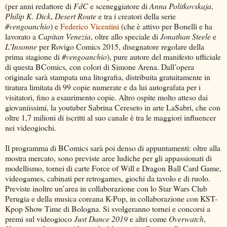
(per anni redattore di
FdC
e sceneggiatore di
Anna Politkovskaja
,
Philip K. Dick
,
Desert Route
e tra i creatori della serie
#vengoanchio
) e
Federico Vicentini
(che è attivo per Bonelli e ha
lavorato a
Capitan Venezia
, oltre allo speciale di
Jonathan Steele
e
L’Insonne
per Rovigo Comics 2015, disegnatore regolare della
prima stagione di
#vengoanchio
), pure autore del manifesto ufficiale
di questa BComics, con colori di Simone Arena. Dall’opera
originale sarà stampata una litografia, distribuita gratuitamente in
tiratura limitata di 99 copie numerate e da lui autografata per i
visitatori, fino a esaurimento copie. Altro ospite molto atteso dai
giovaniissimi, la youtuber Sabrina Cereseto in arte LaSabri, che con
oltre 1,7 milioni di iscritti al suo canale è tra le maggiori influencer
nei videogiochi.
Il programma di BComics sarà poi denso di appuntamenti: oltre alla
mostra mercato, sono previste aree ludiche per gli appassionati di
modellismo, tornei di carte Force of Will e Dragon Ball Card Game,
videogames, cabinati per retrogames, giochi da tavolo e di ruolo.
Previste inoltre un’area in collaborazione con lo Star Wars Club
Perugia e della musica coreana K-Pop, in collaborazione con KST-
Kpop Show Time di Bologna. Si svolgeranno tornei e concorsi a
premi sul videogioco
Just Dance 2019
e altri come
Overwatch
,