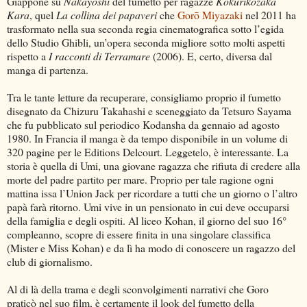
Giappone su
Nakayoshi
del fumetto per ragazze
Kokurikozaka
Kara
, quel
La collina dei papaveri
che
Gorō
Miyazaki
nel 2011 ha
trasformato nella sua seconda regia cinematografica sotto l’egida
dello Studio Ghibli, un’opera seconda migliore sotto molti aspetti
rispetto a
I racconti di Terramare
(2006). E, certo, diversa dal
manga di partenza.
Tra le tante letture da recuperare, consigliamo proprio il fumetto
disegnato da Chizuru Takahashi e sceneggiato da Tetsuro Sayama
che fu pubblicato sul periodico Kodansha da gennaio ad agosto
1980. In Francia il manga è da tempo disponibile in un volume di
320 pagine per le Editions Delcourt. Leggetelo, è interessante. La
storia è quella di Umi, una giovane ragazza che rifiuta di credere alla
morte del padre partito per mare. Proprio per tale ragione ogni
mattina issa l’Union Jack per ricordare a tutti che un giorno o l’altro
papà farà ritorno. Umi vive in un pensionato in cui deve occuparsi
della famiglia e degli ospiti. Al liceo Kohan, il giorno del suo 16°
compleanno, scopre di essere finita in una singolare classifica
(Mister e Miss Kohan) e da lì ha modo di conoscere un ragazzo del
club di giornalismo.
Al di là della trama e degli sconvolgimenti narrativi che Goro
praticò nel suo film, è certamente il look del fumetto della