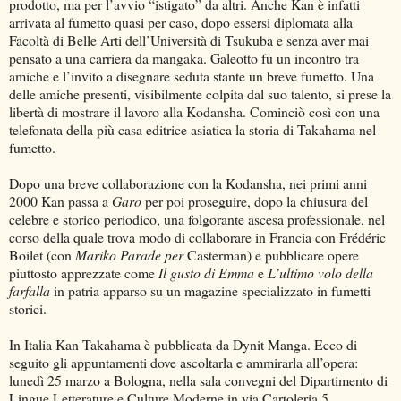
prodotto, ma per l’avvio “istigato” da altri. Anche Kan è infatti
arrivata al fumetto quasi per caso, dopo essersi diplomata alla
Facoltà di Belle Arti dell’Università di Tsukuba e senza aver mai
pensato a una carriera da mangaka. Galeotto fu un incontro tra
amiche e l’invito a disegnare seduta stante un breve fumetto. Una
delle amiche presenti, visibilmente colpita dal suo talento, si prese la
libertà di mostrare il lavoro alla Kodansha. Cominciò così con una
telefonata della più casa editrice asiatica la storia di Takahama nel
fumetto.
Dopo una breve collaborazione con la Kodansha, nei primi anni
2000 Kan passa a
Garo
per poi proseguire, dopo la chiusura del
celebre e storico periodico, una folgorante ascesa professionale, nel
corso della quale trova modo di collaborare in Francia con Frédéric
Boilet (con
Mariko Parade per
Casterman) e pubblicare opere
piuttosto apprezzate come
Il gusto di Emma
e
L’ultimo volo della
farfalla
in patria apparso su un magazine specializzato in fumetti
storici.
In Italia Kan Takahama è pubblicata da Dynit Manga. Ecco di
seguito gli appuntamenti dove ascoltarla e ammirarla all’opera:
lunedì 25 marzo a Bologna, nella sala convegni del Dipartimento di
Lingue Letterature e Culture Moderne in via Cartoleria 5,