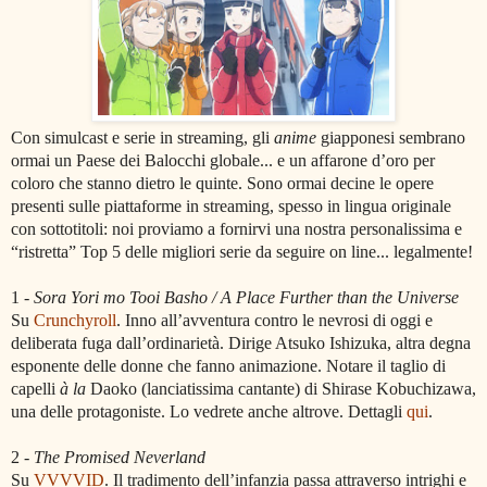
Con simulcast e serie in streaming, gli
anime
giapponesi sembrano
ormai un Paese dei Balocchi globale... e un affarone d’oro per
coloro che stanno dietro le quinte. Sono ormai decine le opere
presenti sulle piattaforme in streaming, spesso in lingua originale
con sottotitoli: noi proviamo a fornirvi una nostra personalissima e
“ristretta” Top 5 delle migliori serie da seguire on line... legalmente!
1 -
Sora Yori mo Tooi Basho / A Place Further than the Universe
Su
Crunchyroll
. Inno all’avventura contro le nevrosi di oggi e
deliberata fuga dall’ordinarietà. Dirige Atsuko Ishizuka, altra degna
esponente delle donne che fanno animazione. Notare il taglio di
capelli
à la
Daoko (lanciatissima cantante) di Shirase Kobuchizawa,
una delle protagoniste. Lo vedrete anche altrove. Dettagli
qui
.
2 -
The Promised Neverland
Su
VVVVID
. Il tradimento dell’infanzia passa attraverso intrighi e