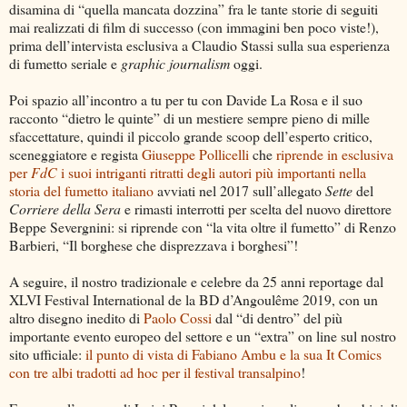
disamina di “quella mancata dozzina” fra le tante storie di seguiti
mai realizzati di film di successo (con immagini ben poco viste!),
prima dell’intervista esclusiva a Claudio Stassi sulla sua esperienza
di fumetto seriale e
graphic journalism
oggi.
Poi spazio all’incontro a tu per tu con Davide La Rosa e il suo
racconto “dietro le quinte” di un mestiere sempre pieno di mille
sfaccettature, quindi il piccolo grande scoop dell’esperto critico,
sceneggiatore e regista
Giuseppe Pollicelli
che
riprende in esclusiva
per
FdC
i suoi intriganti ritratti degli autori più importanti nella
storia del fumetto italiano
avviati nel 2017 sull’allegato
Sette
del
Corriere della Sera
e rimasti interrotti per scelta del nuovo direttore
Beppe Severgnini: si riprende con “la vita oltre il fumetto” di Renzo
Barbieri, “Il borghese che disprezzava i borghesi”!
A seguire, il nostro tradizionale e celebre da 25 anni reportage dal
XLVI Festival International de la BD d’Angoulême 2019, con un
altro disegno inedito di
Paolo Cossi
dal “di dentro” del più
importante evento europeo del settore e un “extra” on line sul nostro
sito ufficiale:
il punto di vista di Fabiano Ambu e la sua It Comics
con tre albi tradotti ad hoc per il festival transalpino
!