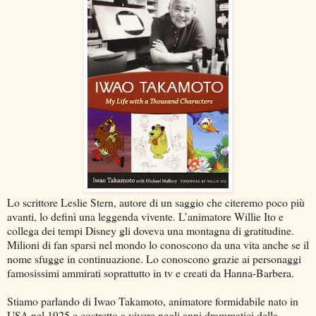
Lo scrittore Leslie Stern, autore di un saggio che citeremo poco più
avanti, lo definì una leggenda vivente. L’animatore Willie Ito e
collega dei tempi Disney gli doveva una montagna di gratitudine.
Milioni di fan sparsi nel mondo lo conoscono da una vita anche se il
nome sfugge in continuazione. Lo conoscono grazie ai personaggi
famosissimi ammirati soprattutto in tv e creati da Hanna-Barbera.
Stiamo parlando di Iwao Takamoto, animatore formidabile nato in
USA nel 1925 e costretto a vivere negli anni drammatici della