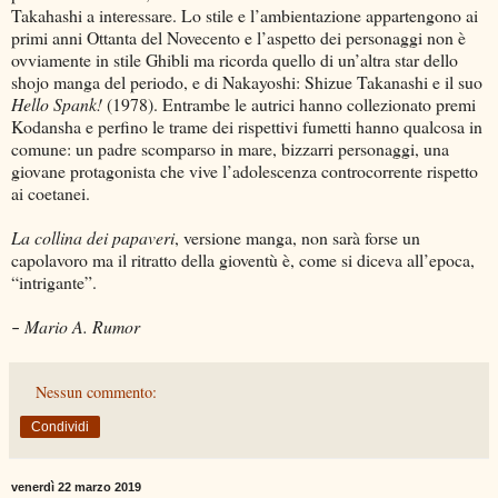
Takahashi a interessare. Lo stile e l’ambientazione appartengono ai
primi anni Ottanta del Novecento e l’aspetto dei personaggi non è
ovviamente in stile Ghibli ma ricorda quello di un’altra star dello
shojo manga del periodo, e di Nakayoshi: Shizue Takanashi e il suo
Hello Spank!
(1978). Entrambe le autrici hanno collezionato premi
Kodansha e perfino le trame dei rispettivi fumetti hanno qualcosa in
comune: un padre scomparso in mare, bizzarri personaggi, una
giovane protagonista che vive l’adolescenza controcorrente rispetto
ai coetanei.
La collina dei papaveri
, versione manga, non sarà forse un
capolavoro ma il ritratto della gioventù è, come si diceva all’epoca,
“intrigante”.
Mario A. Rumor
–
Nessun commento:
Condividi
venerdì 22 marzo 2019