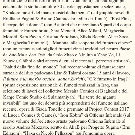
introduzione del nostro diretùr Loris Cantarelli) sul naufragio più
celebre della storia con oltre 30 tavole appositamente selezionate,
“Kraken: mostri del mare, mostri della mente” (sul graphic novel di
Emiliano Pagani & Bruno Cannucciari edito da Tunuè), “Post Pink,
il corpo della donna” (con 9 autrici che raccontano 9 parti del corpo
femminile: Fumettibrutti, Sara Menetti, Alice Milani, Margherita
Morotti, Sara Pavan, Cristina Portolano, Silvia Rocchi, Alice Socal
e Margherita Tramutoli), “Manhua, alla scoperta del fumetto cinese”
(con un excursus sui migliori fumetti cinesi tradotti nel nostro Paese,
da Zuo Ma a Zao Dao, da Golo Zhao e Nie Jun a Zhao Ze, Li
Kunwu, Chihoi e altri ancora di cui si racconta il percorso artistico),
“Saluti dalla fine del mondo” (sul recente volume di fantascienza
surreale del duo padovano Lise & Talami costato 15 anni di lavoro,
Il futuro è un morbo oscuro, dottor Zurich
), “C’è fumetto in Iraq?”
(prima esposizione nazionale di fumetti realizzati in Iraq, una
selezione di lavori del collettivo Mesaha Comics di Baghdad e del
Karge Comic Studio di Sulaimaniyah), “Le terre dei giganti
invisibili” (su uno dei debutti più sorprendenti del fumetto italiano
recente, opera di Giada Tonello e premiato al Project Contest 2017
di Lucca Comics & Games), “Iron Kobra” di Officina Infernale (sul
nuovo volume dell’eclettico artista padovano Officina Infernale al
secolo Andrea Mozzato, scritto da AkaB per Progetto Stigma / Eris
Edizioni), “Haxa di Nicolò Pellizzon” (sull’omonima opera