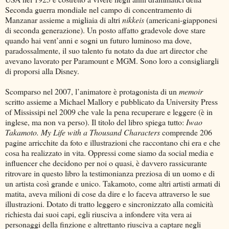
Seconda guerra mondiale nel campo di concentramento di
Manzanar assieme a migliaia di altri
nikkeis
(americani-giapponesi
di seconda generazione). Un posto affatto gradevole dove stare
quando hai vent’anni e sogni un futuro luminoso ma dove,
paradossalmente, il suo talento fu notato da due art director che
avevano lavorato per Paramount e MGM. Sono loro a consigliargli
di proporsi alla Disney.
Scomparso nel 2007, l’animatore è protagonista di un
memoir
scritto assieme a Michael Mallory e pubblicato da University Press
of Mississipi nel 2009 che vale la pena recuperare e leggere (è in
inglese, ma non va perso). Il titolo del libro spiega tutto:
Iwao
Takamoto. My Life with a Thousand Characters
comprende 206
pagine arricchite da foto e illustrazioni che raccontano chi era e che
cosa ha realizzato in vita. Oppressi come siamo da social media e
influencer che decidono per noi o quasi, è davvero rassicurante
ritrovare in questo libro la testimonianza preziosa di un uomo e di
un artista così grande e unico. Takamoto, come altri artisti armati di
matita, aveva milioni di cose da dire e lo faceva attraverso le sue
illustrazioni. Dotato di tratto leggero e sincronizzato alla comicità
richiesta dai suoi capi, egli riusciva a infondere vita vera ai
personaggi della finzione e altrettanto riusciva a captare negli